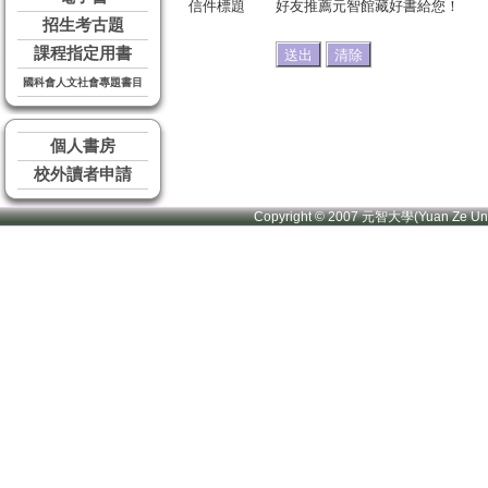
信件標題
好友推薦元智館藏好書給您！
招生考古題
課程指定用書
國科會人文社會專題書目
個人書房
校外讀者申請
Copyright © 2007 元智大學(Yuan Ze U