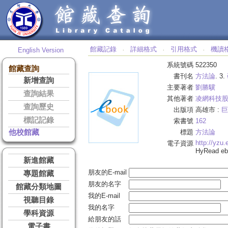
館藏記錄
詳細格式
引用格式
機讀
English Version
‧
‧
‧
系統號碼
522350
館藏查詢
書刊名
方法論
. 3.
新增查詢
主要著者
劉勝驥
查詢結果
其他著者
凌網科技
查詢歷史
出版項
高雄市 :
巨
標記記錄
索書號
162
他校館藏
標題
方法論
http://yzu
電子資源
HyRead 
新進館藏
朋友的E-mail
專題館藏
朋友的名字
館藏分類地圖
我的E-mail
視聽目錄
我的名字
學科資源
給朋友的話
電子書