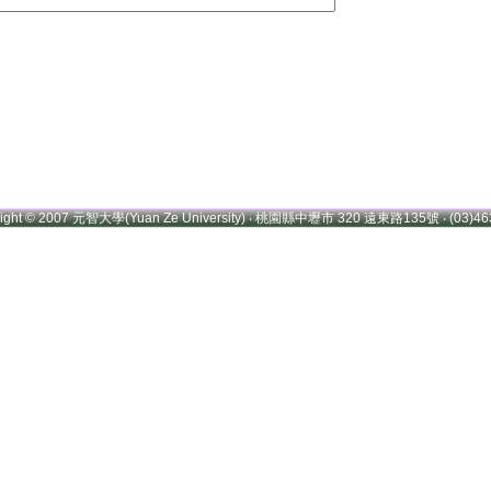
right © 2007 元智大學(Yuan Ze University) ‧ 桃園縣中壢市 320 遠東路135號 ‧ (03)46