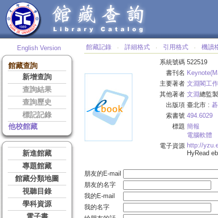
館藏記錄
詳細格式
引用格式
機讀
English Version
‧
‧
‧
系統號碼
522519
館藏查詢
書刊名
Keynote(
新增查詢
主要著者
文淵閣工
查詢結果
其他著者
文淵
總監製
查詢歷史
出版項
臺北市 :
碁
標記記錄
索書號
494.6029
他校館藏
標題
簡報
電腦軟體
http://yzu
電子資源
新進館藏
HyRead 
專題館藏
朋友的E-mail
館藏分類地圖
朋友的名字
視聽目錄
我的E-mail
學科資源
我的名字
電子書