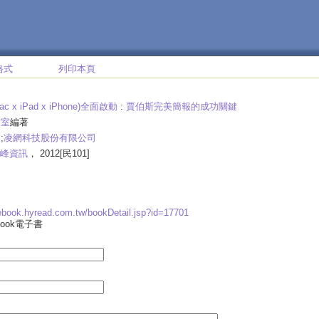
格式
列印本頁
Mac x iPad x iPhone)全面啟動
:
賈伯斯完美簡報的成功關鍵
作室
編著
;
凌網科技股份有限公司
峰資訊
， 2012[民101]
.ebook.hyread.com.tw/bookDetail.jsp?id=17701
ebook電子書