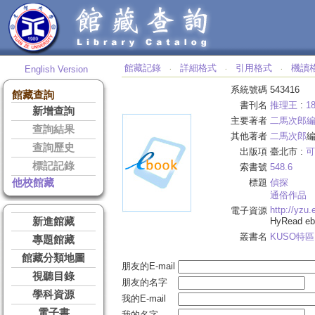
館藏記錄
詳細格式
引用格式
機讀
English Version
‧
‧
‧
系統號碼
543416
館藏查詢
書刊名
推理王
:
1
新增查詢
主要著者
二馬次郎
查詢結果
其他著者
二馬次郎
查詢歷史
出版項
臺北市 :
可
標記記錄
索書號
548.6
他校館藏
標題
偵探
通俗作品
http://yzu
電子資源
新進館藏
HyRead 
叢書名
KUSO特區
專題館藏
館藏分類地圖
朋友的E-mail
視聽目錄
朋友的名字
學科資源
我的E-mail
電子書
我的名字