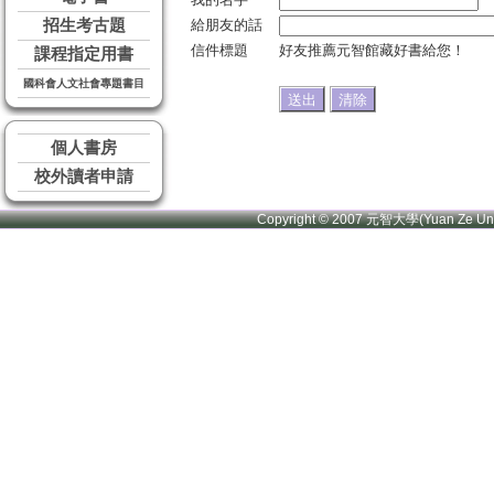
招生考古題
給朋友的話
信件標題
好友推薦元智館藏好書給您！
課程指定用書
國科會人文社會專題書目
個人書房
校外讀者申請
Copyright © 2007 元智大學(Yuan Ze U