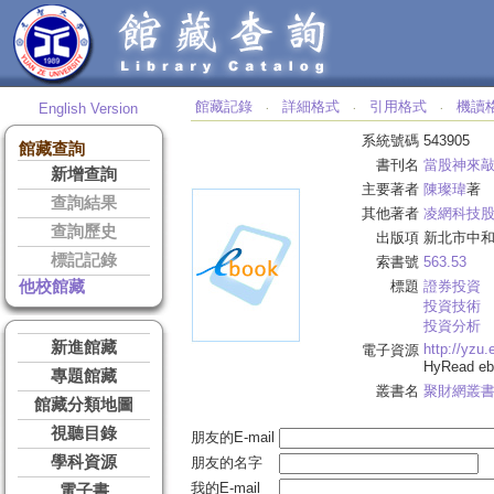
館藏記錄
詳細格式
引用格式
機讀
English Version
‧
‧
‧
系統號碼
543905
館藏查詢
書刊名
當股神來
新增查詢
主要著者
陳璨瑋
著
查詢結果
其他著者
凌網科技
查詢歷史
出版項
新北市中和
標記記錄
索書號
563.53
他校館藏
標題
證券投資
投資技術
投資分析
新進館藏
http://yzu
電子資源
HyRead 
專題館藏
叢書名
聚財網叢
館藏分類地圖
視聽目錄
朋友的E-mail
學科資源
朋友的名字
我的E-mail
電子書