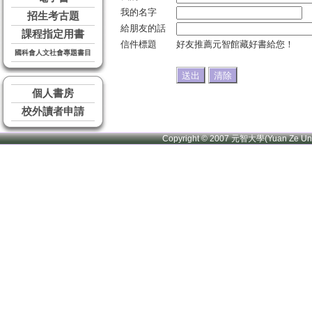
我的名字
招生考古題
給朋友的話
課程指定用書
信件標題
好友推薦元智館藏好書給您！
國科會人文社會專題書目
個人書房
校外讀者申請
Copyright © 2007 元智大學(Yuan Ze U