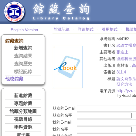
館藏記錄
詳細格式
引用格式
機讀
English Version
‧
‧
‧
系統號碼
544162
館藏查詢
書刊名
談論文撰
新增查詢
主要著者
張進上
查詢結果
其他著者
凌網科技
查詢歷史
出版項
高雄市 :
高
標記記錄
索書號
811.4
他校館藏
標題
論文寫作
研究方法
http://yzu
電子資源
新進館藏
HyRead 
專題館藏
朋友的E-mail
館藏分類地圖
朋友的名字
視聽目錄
我的E-mail
學科資源
我的名字
電子書