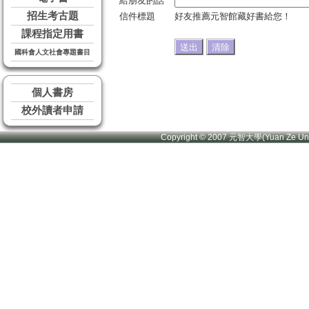
給朋友的話
招生考古題
信件標題
好友推薦元智館藏好書給您！
課程指定用書
國科會人文社會專題書目
個人書房
校外讀者申請
Copyright © 2007 元智大學(Yuan Ze U