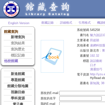
館藏記錄
詳細格式
引用格式
機讀
English Version
‧
‧
‧
系統號碼
545258
館藏查詢
書刊名
魅力說話1
新增查詢
主要著者
田超穎
查詢結果
其他著者
凌網科技
查詢歷史
出版項
新北市 :
菁
標記記錄
索書號
192.32
他校館藏
標題
說話藝術
口才
溝通技巧
新進館藏
http://yzu
電子資源
HyRead 
專題館藏
叢書名
新知識
;
38
館藏分類地圖
視聽目錄
朋友的E-mail
學科資源
朋友的名字
我的E-mail
電子書