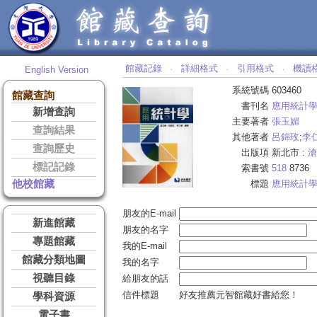
館藏記錄
詳細格式
引用格式
機讀
English Version
‧
‧
‧
系統號碼
603460
館藏查詢
書刊名
應用統計
新增查詢
主要著者
張玉媚
查詢結果
其他著者
呂錦玫
;
李
查詢歷史
出版項
新北市 :
滄
標記記錄
索書號
518
8736
他校館藏
標題
應用統計
朋友的E-mail
新進館藏
朋友的名字
專題館藏
我的E-mail
館藏分類地圖
我的名字
視聽目錄
給朋友的話
信件標題
好友推薦元智館藏好書給您！
學科資源
電子書