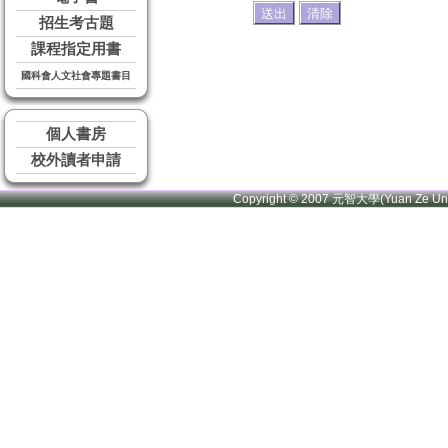
招生考古題
課程指定用書
國科會人文社會專題書目
個人書房
校外讀者申請
Copyright © 2007 元智大學(Yuan Ze U