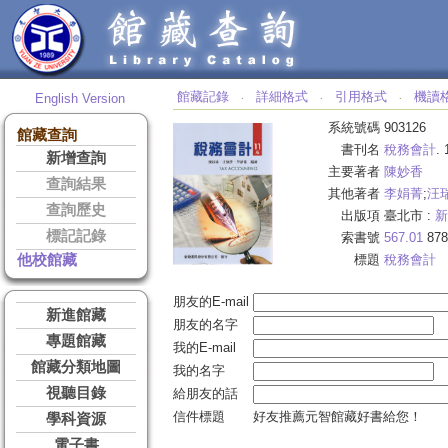
館藏記錄
詳細格式
引用格式
機讀
English Version
‧
‧
‧
系統號碼
903126
館藏查詢
書刊名
稅務會計
.
新增查詢
主要著者
陳妙香
查詢結果
其他著者
李娟菁
;
汪
查詢歷史
出版項
臺北市 :
新
標記記錄
索書號
567.01
878
他校館藏
標題
稅務會計
朋友的E-mail
新進館藏
朋友的名字
專題館藏
我的E-mail
館藏分類地圖
我的名字
視聽目錄
給朋友的話
信件標題
好友推薦元智館藏好書給您！
學科資源
電子書