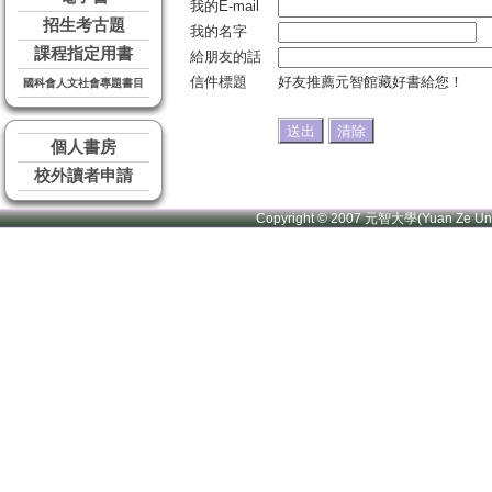
我的E-mail
招生考古題
我的名字
課程指定用書
給朋友的話
信件標題
好友推薦元智館藏好書給您！
國科會人文社會專題書目
個人書房
校外讀者申請
Copyright © 2007 元智大學(Yuan Ze U