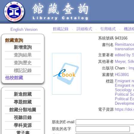
館藏記錄
詳細格式
引用格式
機讀
English Version
‧
‧
‧
系統號碼
943166
館藏查詢
Remittance
書刊名
新增查詢
transnation
查詢結果
主要著者
edited by S
其他著者
Meyer, Sil
查詢歷史
出版項
Cham :
Imp
標記記錄
索書號
HG3891
他校館藏
Emigrant r
標題
Emigrant r
Sociology o
新進館藏
Political S
Political
專題館藏
Developme
電子資源
https://do
館藏分類地圖
視聽目錄
朋友的E-mail
學科資源
朋友的名字
電子書