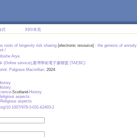
格式
列印本頁
us roots of longevity risk sharing
[electronic resource] :
the genesis of annuit
t /
Moshe Arye.
k (Online service)
;
臺灣學術電子書聯盟 (TAEBC)
rint: Palgrave Macmillan,
2024.
istory.
istory.
science
-Scotland-
History.
eligious aspects.
-
Religious aspects.
i.org/10.1007/978-3-031-62403-2