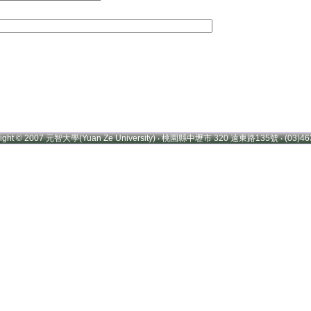
right © 2007 元智大學(Yuan Ze University) ‧ 桃園縣中壢市 320 遠東路135號 ‧ (03)46