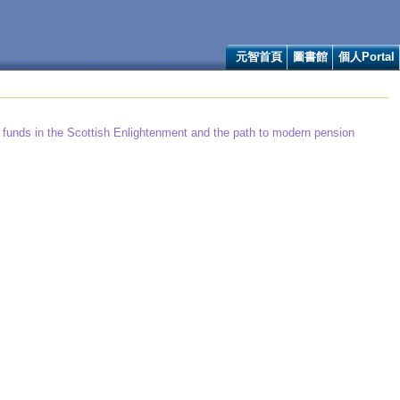
元智首頁
圖書館
個人Portal
y funds in the Scottish Enlightenment and the path to modern pension