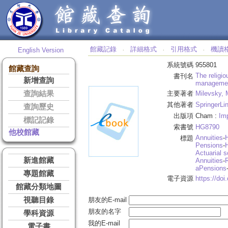
館藏記錄
詳細格式
引用格式
機讀
English Version
‧
‧
‧
系統號碼
955801
館藏查詢
The religio
書刊名
新增查詢
managemen
查詢結果
主要著者
Milevsky, 
其他著者
SpringerLin
查詢歷史
出版項
Cham :
Imp
標記記錄
索書號
HG8790
他校館藏
Annuities
-
H
標題
Pensions
-
H
Actuarial 
新進館藏
Annuities
-
R
aPensions
專題館藏
電子資源
https://do
館藏分類地圖
視聽目錄
朋友的E-mail
朋友的名字
學科資源
我的E-mail
電子書