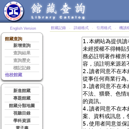
館藏記錄
詳細格式
引用格式
機讀
English Version
‧
‧
‧
館藏查詢
新增查詢
查詢結果
查詢歷史
標記記錄
他校館藏
新進館藏
專題館藏
館藏分類地圖
視聽目錄
學科資源
電子書