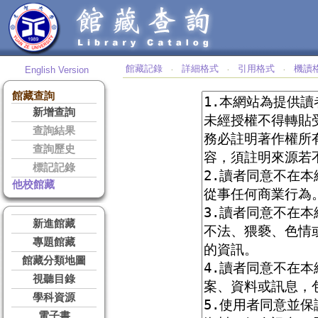
館藏記錄
詳細格式
引用格式
機讀
English Version
‧
‧
‧
館藏查詢
新增查詢
查詢結果
查詢歷史
標記記錄
他校館藏
新進館藏
專題館藏
館藏分類地圖
視聽目錄
學科資源
電子書