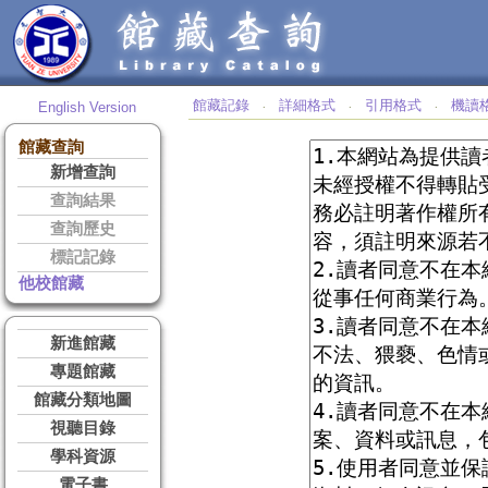
館藏記錄
詳細格式
引用格式
機讀
English Version
‧
‧
‧
館藏查詢
新增查詢
查詢結果
查詢歷史
標記記錄
他校館藏
新進館藏
專題館藏
館藏分類地圖
視聽目錄
學科資源
電子書