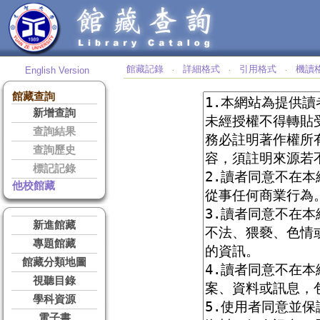
館藏記錄
詳細格式
引用格式
機讀
English Version
‧
‧
‧
館藏查詢
新增查詢
查詢結果
查詢歷史
標記記錄
他校館藏
新進館藏
專題館藏
館藏分類地圖
視聽目錄
學科資源
電子書