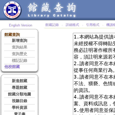
館藏記錄
詳細格式
引用格式
機讀
English Version
‧
‧
‧
館藏查詢
新增查詢
查詢結果
查詢歷史
標記記錄
他校館藏
新進館藏
專題館藏
館藏分類地圖
視聽目錄
學科資源
電子書