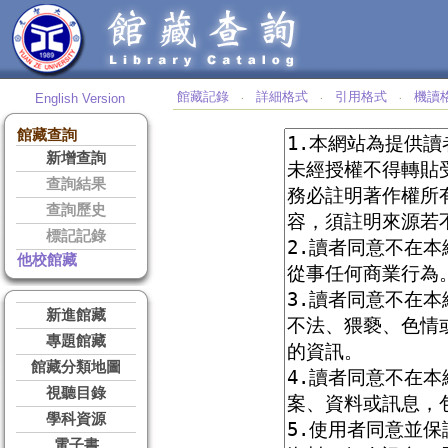
館藏記錄
詳細格式
引用格式
機讀
English Version
‧
‧
‧
館藏查詢
新增查詢
查詢結果
查詢歷史
標記記錄
他校館藏
新進館藏
專題館藏
館藏分類地圖
視聽目錄
學科資源
電子書