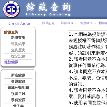
館藏記錄
詳細格式
引用格式
機讀
English Version
‧
‧
‧
館藏查詢
新增查詢
查詢結果
查詢歷史
標記記錄
他校館藏
新進館藏
專題館藏
館藏分類地圖
視聽目錄
學科資源
電子書