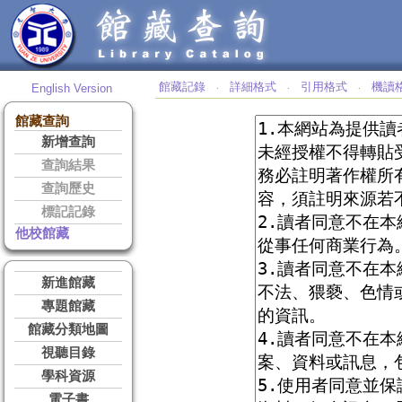
館藏記錄
詳細格式
引用格式
機讀
English Version
‧
‧
‧
館藏查詢
新增查詢
查詢結果
查詢歷史
標記記錄
他校館藏
新進館藏
專題館藏
館藏分類地圖
視聽目錄
學科資源
電子書