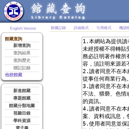
館藏記錄
詳細格式
引用格式
機讀
English Version
‧
‧
‧
館藏查詢
新增查詢
查詢結果
查詢歷史
標記記錄
他校館藏
新進館藏
專題館藏
館藏分類地圖
視聽目錄
學科資源
電子書