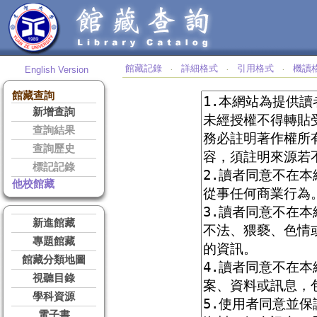
館藏記錄
詳細格式
引用格式
機讀
English Version
‧
‧
‧
館藏查詢
新增查詢
查詢結果
查詢歷史
標記記錄
他校館藏
新進館藏
專題館藏
館藏分類地圖
視聽目錄
學科資源
電子書