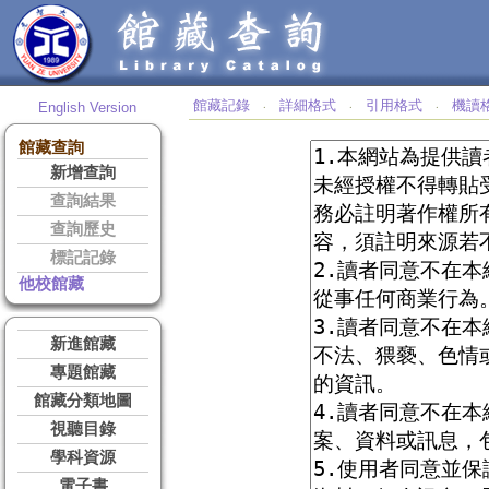
館藏記錄
詳細格式
引用格式
機讀
English Version
‧
‧
‧
館藏查詢
新增查詢
查詢結果
查詢歷史
標記記錄
他校館藏
新進館藏
專題館藏
館藏分類地圖
視聽目錄
學科資源
電子書