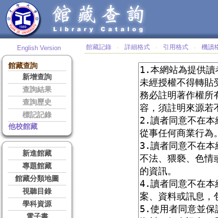
館藏記錄
詳細格式
引用格式
機讀
English Version
‧
‧
‧
館藏查詢
新增查詢
查詢結果
查詢歷史
標記記錄
他校館藏
新進館藏
專題館藏
館藏分類地圖
視聽目錄
學科資源
電子書