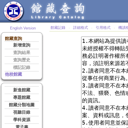
館藏記錄
詳細格式
引用格式
機讀
English Version
‧
‧
‧
館藏查詢
新增查詢
查詢結果
查詢歷史
標記記錄
他校館藏
新進館藏
專題館藏
館藏分類地圖
視聽目錄
學科資源
電子書