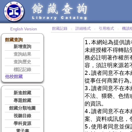
館藏記錄
詳細格式
引用格式
機讀
English Version
‧
‧
‧
館藏查詢
新增查詢
查詢結果
查詢歷史
標記記錄
他校館藏
新進館藏
專題館藏
館藏分類地圖
視聽目錄
學科資源
電子書