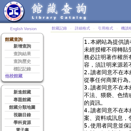
館藏記錄
詳細格式
引用格式
機讀
English Version
‧
‧
‧
館藏查詢
新增查詢
查詢結果
查詢歷史
標記記錄
他校館藏
新進館藏
專題館藏
館藏分類地圖
視聽目錄
學科資源
電子書