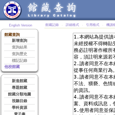
館藏記錄
詳細格式
引用格式
機讀
English Version
‧
‧
‧
館藏查詢
新增查詢
查詢結果
查詢歷史
標記記錄
他校館藏
新進館藏
專題館藏
館藏分類地圖
視聽目錄
學科資源
電子書