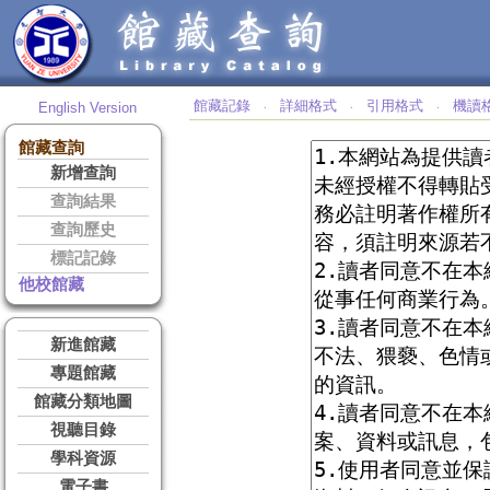
館藏記錄
詳細格式
引用格式
機讀
English Version
‧
‧
‧
館藏查詢
新增查詢
查詢結果
查詢歷史
標記記錄
他校館藏
新進館藏
專題館藏
館藏分類地圖
視聽目錄
學科資源
電子書