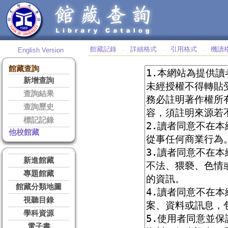
館藏記錄
詳細格式
引用格式
機讀
English Version
‧
‧
‧
館藏查詢
新增查詢
查詢結果
查詢歷史
標記記錄
他校館藏
新進館藏
專題館藏
館藏分類地圖
視聽目錄
學科資源
電子書