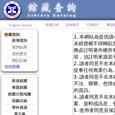
館藏記錄
詳細格式
引用格式
機讀
English Version
‧
‧
‧
館藏查詢
新增查詢
查詢結果
查詢歷史
標記記錄
他校館藏
新進館藏
專題館藏
館藏分類地圖
視聽目錄
學科資源
電子書