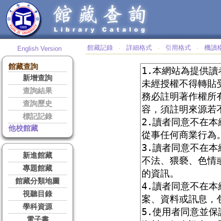
館藏記錄
詳細格式
引用格式
機讀
English Version
‧
‧
‧
館藏查詢
新增查詢
查詢結果
查詢歷史
標記記錄
他校館藏
新進館藏
專題館藏
館藏分類地圖
視聽目錄
學科資源
電子書