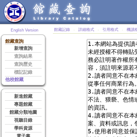
館藏記錄
詳細格式
引用格式
機讀
English Version
‧
‧
‧
館藏查詢
新增查詢
查詢結果
查詢歷史
標記記錄
他校館藏
新進館藏
專題館藏
館藏分類地圖
視聽目錄
學科資源
電子書