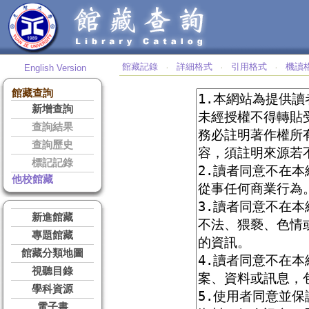
館藏記錄
詳細格式
引用格式
機讀
English Version
‧
‧
‧
館藏查詢
新增查詢
查詢結果
查詢歷史
標記記錄
他校館藏
新進館藏
專題館藏
館藏分類地圖
視聽目錄
學科資源
電子書