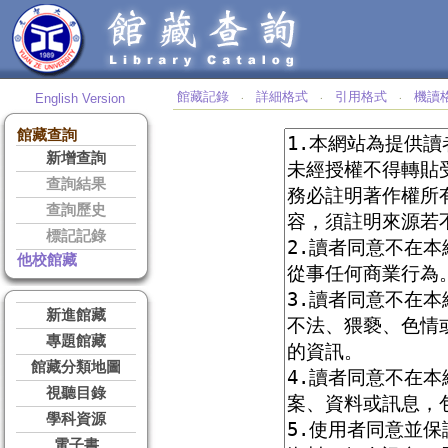
館藏記錄
詳細格式
引用格式
機讀
English Version
‧
‧
‧
館藏查詢
新增查詢
查詢結果
查詢歷史
標記記錄
他校館藏
新進館藏
專題館藏
館藏分類地圖
視聽目錄
學科資源
電子書