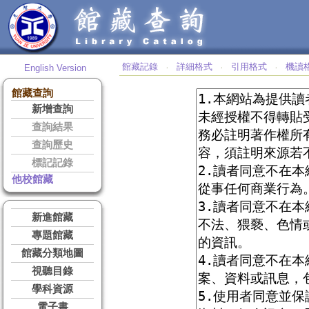
館藏記錄
詳細格式
引用格式
機讀
English Version
‧
‧
‧
館藏查詢
新增查詢
查詢結果
查詢歷史
標記記錄
他校館藏
新進館藏
專題館藏
館藏分類地圖
視聽目錄
學科資源
電子書