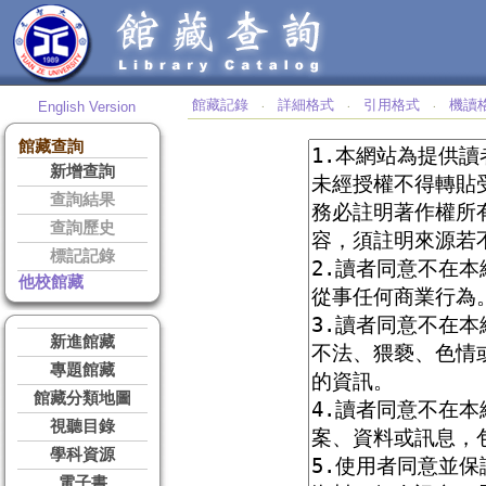
館藏記錄
詳細格式
引用格式
機讀
English Version
‧
‧
‧
館藏查詢
新增查詢
查詢結果
查詢歷史
標記記錄
他校館藏
新進館藏
專題館藏
館藏分類地圖
視聽目錄
學科資源
電子書