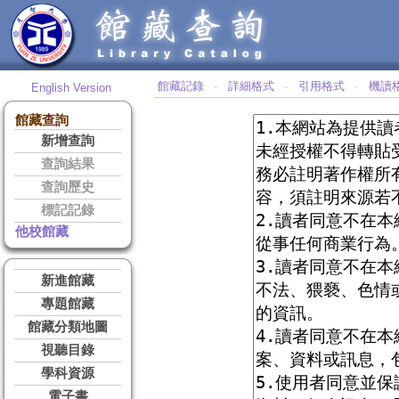
館藏記錄
詳細格式
引用格式
機讀
English Version
‧
‧
‧
館藏查詢
新增查詢
查詢結果
查詢歷史
標記記錄
他校館藏
新進館藏
專題館藏
館藏分類地圖
視聽目錄
學科資源
電子書