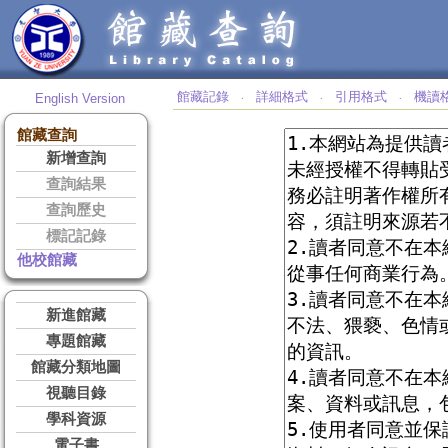
館藏記錄
詳細格式
引用格式
機讀
English Version
‧
‧
‧
館藏查詢
新增查詢
查詢結果
查詢歷史
標記記錄
他校館藏
新進館藏
專題館藏
館藏分類地圖
視聽目錄
學科資源
電子書