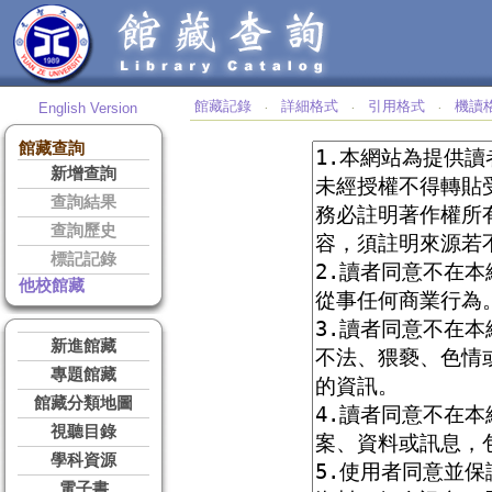
館藏記錄
詳細格式
引用格式
機讀
English Version
‧
‧
‧
館藏查詢
新增查詢
查詢結果
查詢歷史
標記記錄
他校館藏
新進館藏
專題館藏
館藏分類地圖
視聽目錄
學科資源
電子書