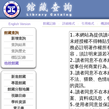
館藏記錄
詳細格式
引用格式
機讀
English Version
‧
‧
‧
館藏查詢
新增查詢
查詢結果
查詢歷史
標記記錄
他校館藏
新進館藏
專題館藏
館藏分類地圖
視聽目錄
學科資源
電子書