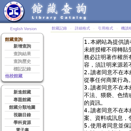
館藏記錄
詳細格式
引用格式
機讀
English Version
‧
‧
‧
館藏查詢
新增查詢
查詢結果
查詢歷史
標記記錄
他校館藏
新進館藏
專題館藏
館藏分類地圖
視聽目錄
學科資源
電子書