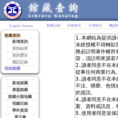
館藏記錄
詳細格式
引用格式
機讀
English Version
‧
‧
‧
館藏查詢
新增查詢
查詢結果
查詢歷史
標記記錄
他校館藏
新進館藏
專題館藏
館藏分類地圖
視聽目錄
學科資源
電子書