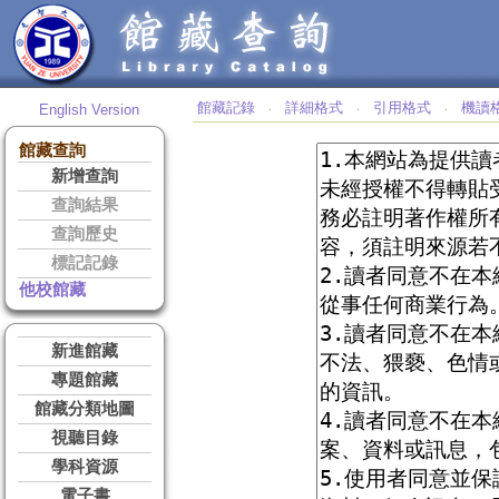
館藏記錄
詳細格式
引用格式
機讀
English Version
‧
‧
‧
館藏查詢
新增查詢
查詢結果
查詢歷史
標記記錄
他校館藏
新進館藏
專題館藏
館藏分類地圖
視聽目錄
學科資源
電子書