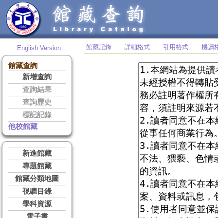
館藏記錄
詳細格式
引用格式
機讀
English Version
‧
‧
‧
館藏查詢
新增查詢
查詢結果
查詢歷史
標記記錄
他校館藏
新進館藏
專題館藏
館藏分類地圖
視聽目錄
學科資源
電子書