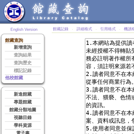
館藏記錄
詳細格式
引用格式
機讀
English Version
‧
‧
‧
館藏查詢
新增查詢
查詢結果
查詢歷史
標記記錄
他校館藏
新進館藏
專題館藏
館藏分類地圖
視聽目錄
學科資源
電子書