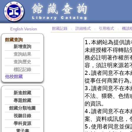
館藏記錄
詳細格式
引用格式
機讀
English Version
‧
‧
‧
館藏查詢
新增查詢
查詢結果
查詢歷史
標記記錄
他校館藏
新進館藏
專題館藏
館藏分類地圖
視聽目錄
學科資源
電子書