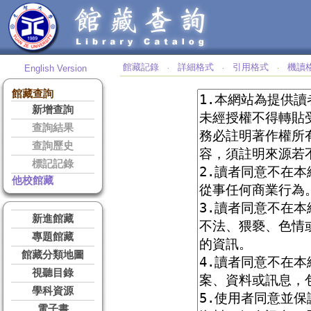
館藏記錄
詳細格式
引用格式
機讀
English Version
‧
‧
‧
館藏查詢
新增查詢
查詢結果
查詢歷史
標記記錄
他校館藏
新進館藏
專題館藏
館藏分類地圖
視聽目錄
學科資源
電子書