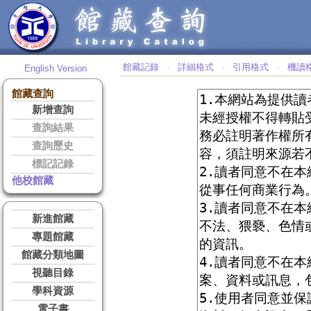
館藏記錄
詳細格式
引用格式
機讀
English Version
‧
‧
‧
館藏查詢
新增查詢
查詢結果
查詢歷史
標記記錄
他校館藏
新進館藏
專題館藏
館藏分類地圖
視聽目錄
學科資源
電子書