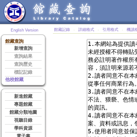
館藏記錄
詳細格式
引用格式
機讀
English Version
‧
‧
‧
館藏查詢
新增查詢
查詢結果
查詢歷史
標記記錄
他校館藏
新進館藏
專題館藏
館藏分類地圖
視聽目錄
學科資源
電子書