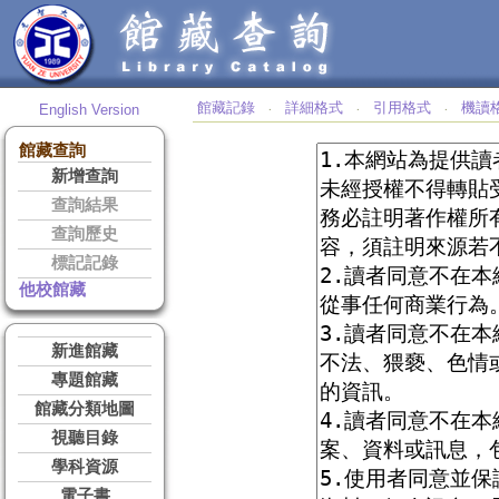
館藏記錄
詳細格式
引用格式
機讀
English Version
‧
‧
‧
館藏查詢
新增查詢
查詢結果
查詢歷史
標記記錄
他校館藏
新進館藏
專題館藏
館藏分類地圖
視聽目錄
學科資源
電子書