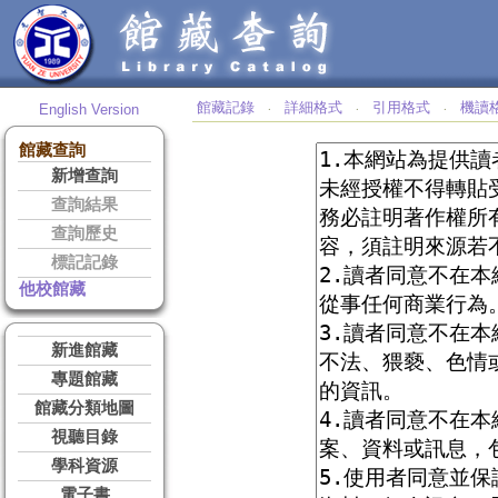
館藏記錄
詳細格式
引用格式
機讀
English Version
‧
‧
‧
館藏查詢
新增查詢
查詢結果
查詢歷史
標記記錄
他校館藏
新進館藏
專題館藏
館藏分類地圖
視聽目錄
學科資源
電子書